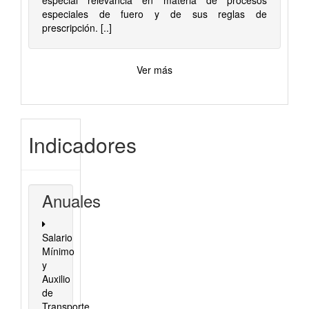
especial relevancia en materia de procesos
especiales de fuero y de sus reglas de
prescripción. [..]
Ver más
Indicadores
Anuales
Salario
Mínimo
y
Auxilio
de
Transporte