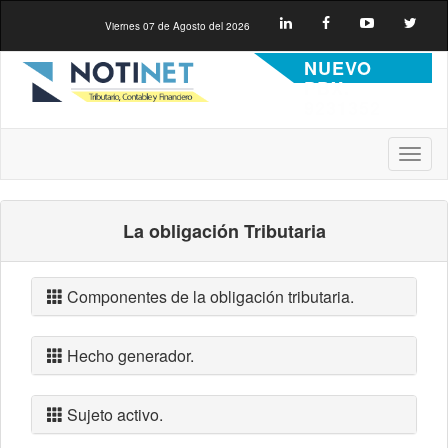
Viernes 07 de Agosto del 2026
NUEVO
PBX.
9231352
Toggl
naviga
La obligación Tributaria
Componentes de la obligación tributaria.
Hecho generador.
Sujeto activo.