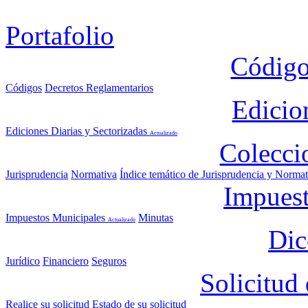
Portafolio
Código
Códigos
Decretos Reglamentarios
Edicio
Ediciones Diarias y Sectorizadas
Actualizado
Colecci
Jurisprudencia
Normativa
Índice temático de Jurisprudencia y Normat
Impuest
Impuestos Municipales
Minutas
Actualizado
Dic
Jurídico
Financiero
Seguros
Solicitud
Realice su solicitud
Estado de su solicitud