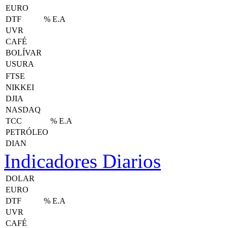
EURO
DTF
% E.A
UVR
CAFÉ
BOLÍVAR
USURA
FTSE
NIKKEI
DJIA
NASDAQ
TCC
% E.A
PETRÓLEO
DIAN
Indicadores Diarios
DOLAR
EURO
DTF
% E.A
UVR
CAFÉ