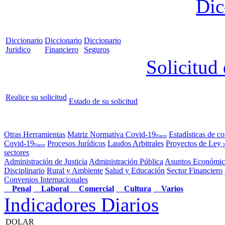
Dic
Diccionario
Diccionario
Diccionario
Juridico
Financiero
Seguros
Solicitud
Realice su solicitud
Estado de su solicitud
Otras Herramientas
Matriz Normativa Covid-19
Estadísticas de c
Nuevo
Covid-19
Procesos Jurídicos
Laudos Arbitrales
Proyectos de Ley
Nuevo
sectores
Administración de Justicia
Administración Pública
Asuntos Económic
Disciplinario
Rural y Ambiente
Salud y Educación
Sector Financiero
Convenios Internacionales
Penal
Laboral
Comercial
Cultura
Varios
Indicadores Diarios
DOLAR